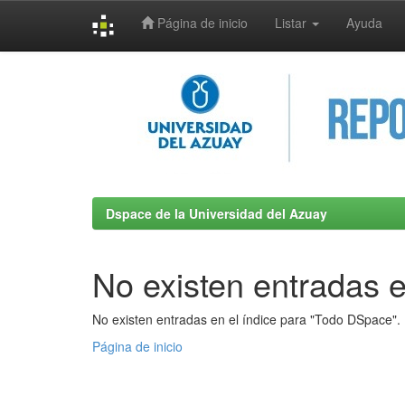
Página de inicio
Listar
Ayuda
Skip
navigation
Dspace de la Universidad del Azuay
No existen entradas e
No existen entradas en el índice para "Todo DSpace".
Página de inicio