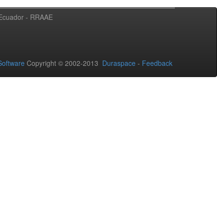
l Ecuador - RRAAE
oftware
Copyright © 2002-2013
Duraspace
-
Feedback