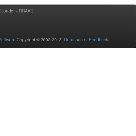
l Ecuador - RRAAE
oftware
Copyright © 2002-2013
Duraspace
-
Feedback