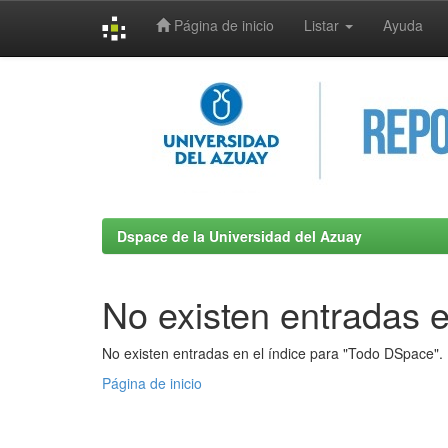
Página de inicio
Listar
Ayuda
Skip
navigation
Dspace de la Universidad del Azuay
No existen entradas e
No existen entradas en el índice para "Todo DSpace".
Página de inicio