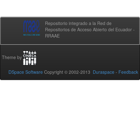
Repositorio integrado a la Red de
Repositorios de Acceso Abierto del Ecuador -
RRAAE
Theme by
DSpace Software
Copyright © 2002-2013
Duraspace
-
Feedback