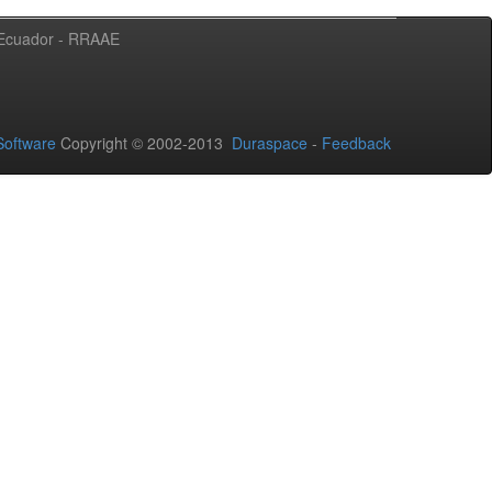
l Ecuador - RRAAE
oftware
Copyright © 2002-2013
Duraspace
-
Feedback