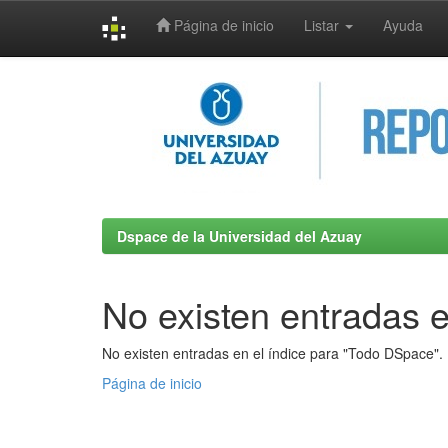
Página de inicio
Listar
Ayuda
Skip
navigation
Dspace de la Universidad del Azuay
No existen entradas e
No existen entradas en el índice para "Todo DSpace".
Página de inicio