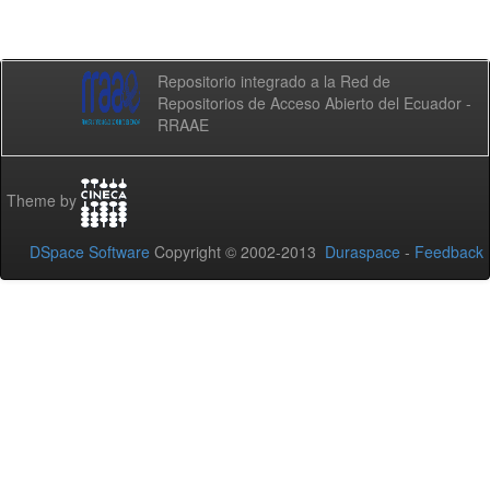
Repositorio integrado a la Red de
Repositorios de Acceso Abierto del Ecuador -
RRAAE
Theme by
DSpace Software
Copyright © 2002-2013
Duraspace
-
Feedback