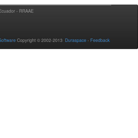
l Ecuador - RRAAE
oftware
Copyright © 2002-2013
Duraspace
-
Feedback