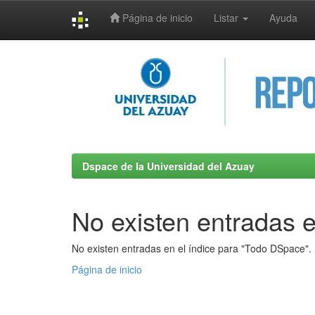
Página de inicio
Listar
Ayuda
Skip
navigation
Dspace de la Universidad del Azuay
No existen entradas e
No existen entradas en el índice para "Todo DSpace".
Página de inicio