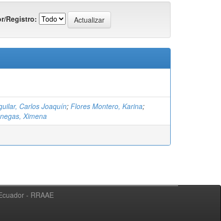
r/Registro:
uilar, Carlos Joaquín
;
Flores Montero, Karina
;
enegas, Ximena
l Ecuador - RRAAE