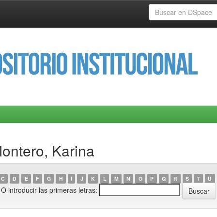
Montero, Karina
C
D
E
F
G
H
I
J
K
L
M
N
O
P
Q
R
S
T
U
O introducir las primeras letras: