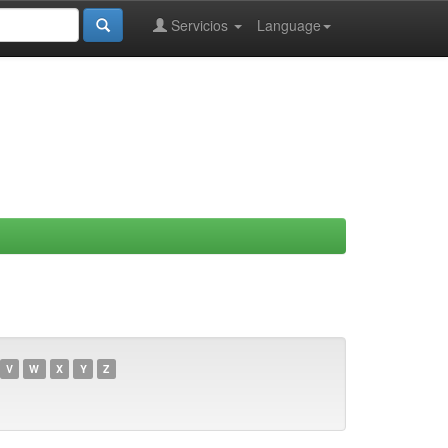
Servicios
Language
V
W
X
Y
Z