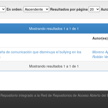
En orden:
Resultados por página
Auto
Mostrando resultados 1 a 1 de 1
Autor(es)
ña de comunicación que disminuya el bullying en los
Moreno Ag
a
Roldán V
Mostrando resultados 1 a 1 de 1
Repositorio integrado a la Red de Repositorios de Acceso Abierto de