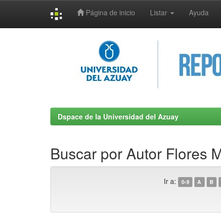
Página de inicio
Listar
Ayuda
Skip
navigation
Dspace de la Universidad del Azuay
Buscar por Autor Flores 
Ir a:
0-9
A
B