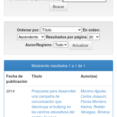
Ordenar por:
En orden:
Resultados por página
Autor/Registro:
Mostrando resultados 1 a 1 de 1
Fecha de
Título
Autor(es)
publicación
2014
Propuesta para desarrollar
Moreno Aguilar,
una campaña de
Carlos Joaquín
;
comunicación que
Flores Montero,
disminuya el bullying en
Karina
;
Roldán
los centros educativos del
Venegas, Ximena