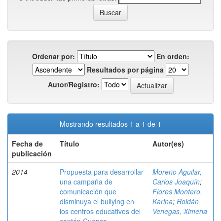
Ordenar por:
En orden:
Resultados por página
Autor/Registro:
Mostrando resultados 1 a 1 de 1
Fecha de
Título
Autor(es)
publicación
2014
Propuesta para desarrollar
Moreno Aguilar,
una campaña de
Carlos Joaquín
;
comunicación que
Flores Montero,
disminuya el bullying en
Karina
;
Roldán
los centros educativos del
Venegas, Ximena