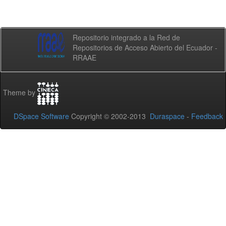
Repositorio integrado a la Red de
Repositorios de Acceso Abierto del Ecuador -
RRAAE
Theme by
DSpace Software
Copyright © 2002-2013
Duraspace
-
Feedback