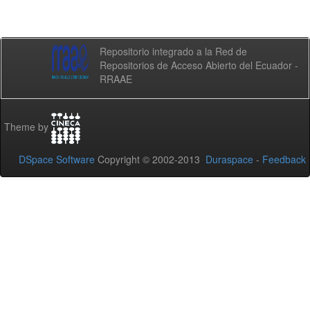
Repositorio integrado a la Red de
Repositorios de Acceso Abierto del Ecuador -
RRAAE
Theme by
DSpace Software
Copyright © 2002-2013
Duraspace
-
Feedback