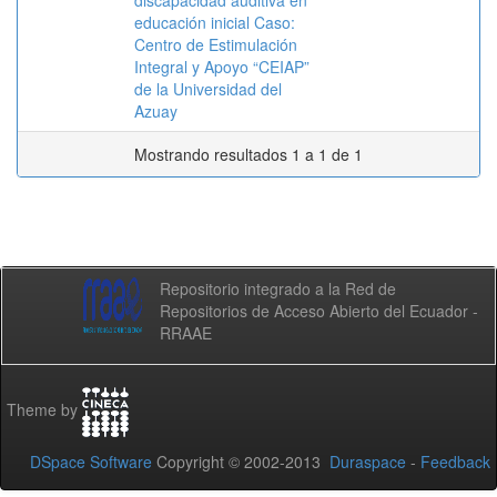
discapacidad auditiva en
educación inicial Caso:
Centro de Estimulación
Integral y Apoyo “CEIAP”
de la Universidad del
Azuay
Mostrando resultados 1 a 1 de 1
Repositorio integrado a la Red de
Repositorios de Acceso Abierto del Ecuador -
RRAAE
Theme by
DSpace Software
Copyright © 2002-2013
Duraspace
-
Feedback