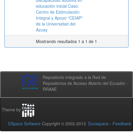
discapacidad auditiva en
educación inicial Caso:
Centro de Estimulación
Integral y Apoyo “CEIAP”
de la Universidad del
Azuay
Mostrando resultados 1 a 1 de 1
Repositorio integrado a la Red de
Repositorios de Acceso Abierto del Ecuador -
RRAAE
Theme by
DSpace Software
Copyright © 2002-2013
Duraspace
-
Feedback