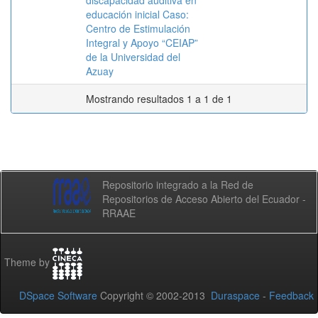
discapacidad auditiva en
educación inicial Caso:
Centro de Estimulación
Integral y Apoyo “CEIAP”
de la Universidad del
Azuay
Mostrando resultados 1 a 1 de 1
Repositorio integrado a la Red de
Repositorios de Acceso Abierto del Ecuador -
RRAAE
Theme by
DSpace Software
Copyright © 2002-2013
Duraspace
-
Feedback