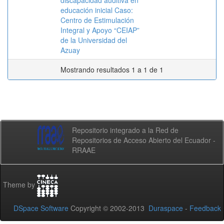
discapacidad auditiva en
educación inicial Caso:
Centro de Estimulación
Integral y Apoyo “CEIAP”
de la Universidad del
Azuay
Mostrando resultados 1 a 1 de 1
Repositorio integrado a la Red de
Repositorios de Acceso Abierto del Ecuador -
RRAAE
Theme by
DSpace Software
Copyright © 2002-2013
Duraspace
-
Feedback