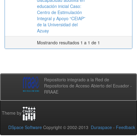
discapacidad auditiva en
educación inicial Caso:
Centro de Estimulación
Integral y Apoyo “CEIAP”
de la Universidad del
Azuay
Mostrando resultados 1 a 1 de 1
Repositorio integrado a la Red de
Repositorios de Acceso Abierto del Ecuador -
RRAAE
Theme by
DSpace Software
Copyright © 2002-2013
Duraspace
-
Feedback