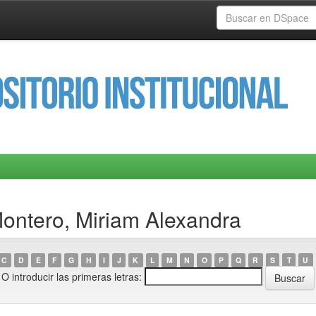
Montero, Miriam Alexandra
C
D
E
F
G
H
I
J
K
L
M
N
O
P
Q
R
S
T
U
O introducir las primeras letras: