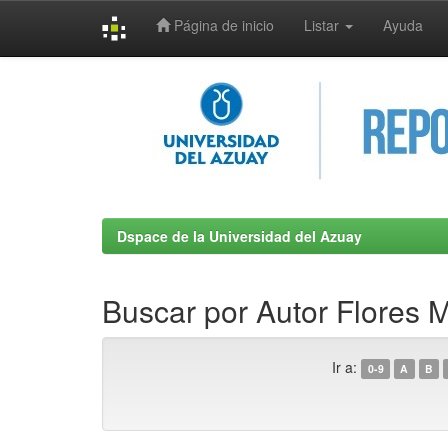
Página de inicio
Listar
Ayuda
Skip
navigation
Dspace de la Universidad del Azuay
Buscar por Autor Flores 
Ir a:
0-9
A
B