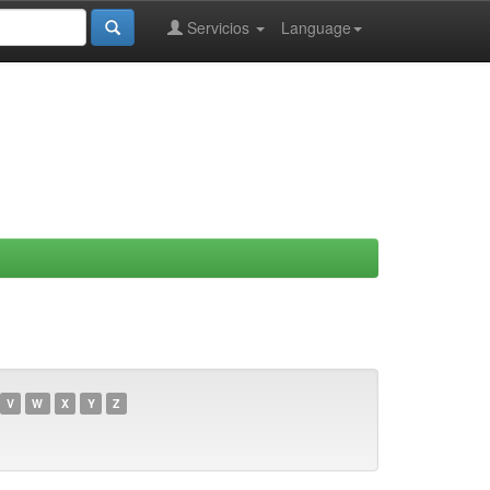
Servicios
Language
V
W
X
Y
Z