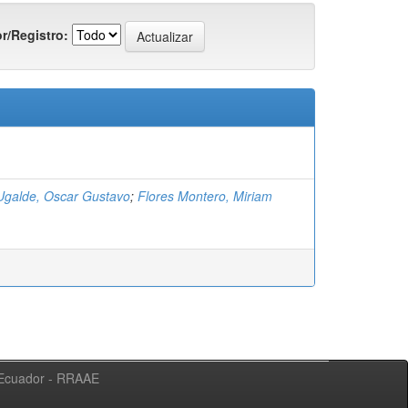
r/Registro:
 Ugalde, Oscar Gustavo
;
Flores Montero, Miriam
l Ecuador - RRAAE