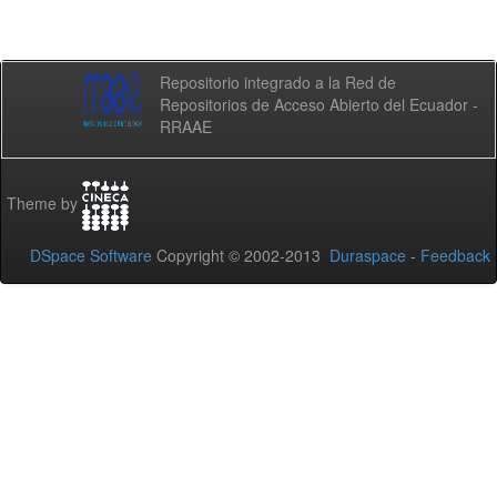
Repositorio integrado a la Red de
Repositorios de Acceso Abierto del Ecuador -
RRAAE
Theme by
DSpace Software
Copyright © 2002-2013
Duraspace
-
Feedback