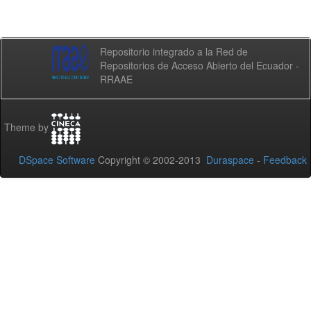
Repositorio integrado a la Red de
Repositorios de Acceso Abierto del Ecuador -
RRAAE
Theme by
DSpace Software
Copyright © 2002-2013
Duraspace
-
Feedback