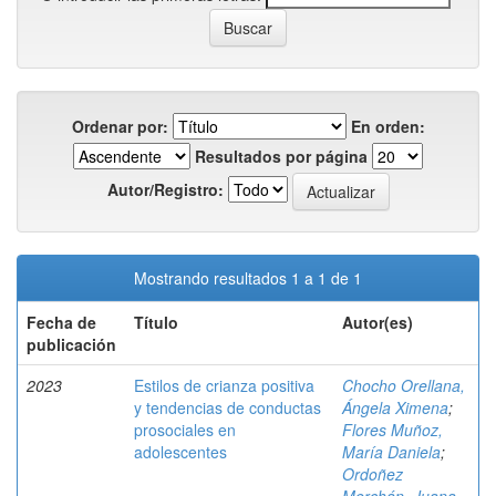
Ordenar por:
En orden:
Resultados por página
Autor/Registro:
Mostrando resultados 1 a 1 de 1
Fecha de
Título
Autor(es)
publicación
2023
Estilos de crianza positiva
Chocho Orellana,
y tendencias de conductas
Ángela Ximena
;
prosociales en
Flores Muñoz,
adolescentes
María Daniela
;
Ordoñez