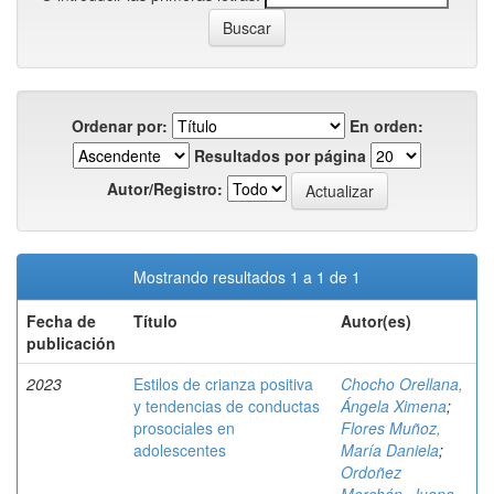
Ordenar por:
En orden:
Resultados por página
Autor/Registro:
Mostrando resultados 1 a 1 de 1
Fecha de
Título
Autor(es)
publicación
2023
Estilos de crianza positiva
Chocho Orellana,
y tendencias de conductas
Ángela Ximena
;
prosociales en
Flores Muñoz,
adolescentes
María Daniela
;
Ordoñez