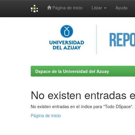
Página de inicio
Listar
Ayuda
Skip
navigation
Dspace de la Universidad del Azuay
No existen entradas e
No existen entradas en el índice para "Todo DSpace".
Página de inicio