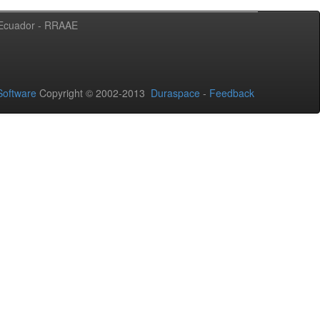
l Ecuador - RRAAE
oftware
Copyright © 2002-2013
Duraspace
-
Feedback