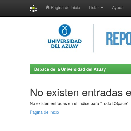
Página de inicio
Listar
Ayuda
Skip
navigation
Dspace de la Universidad del Azuay
No existen entradas e
No existen entradas en el índice para "Todo DSpace".
Página de inicio