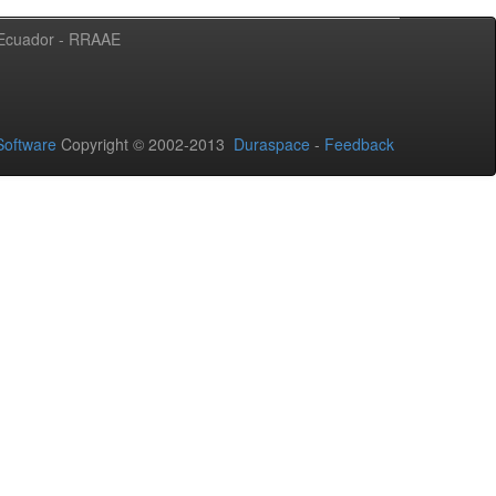
l Ecuador - RRAAE
oftware
Copyright © 2002-2013
Duraspace
-
Feedback