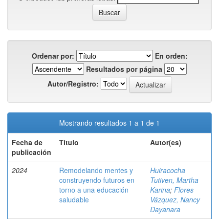
Ordenar por:
En orden:
Resultados por página
Autor/Registro:
Mostrando resultados 1 a 1 de 1
Fecha de
Título
Autor(es)
publicación
2024
Remodelando mentes y
Huiracocha
construyendo futuros en
Tutiven, Martha
torno a una educación
Karina
;
Flores
saludable
Vázquez, Nancy
Dayanara