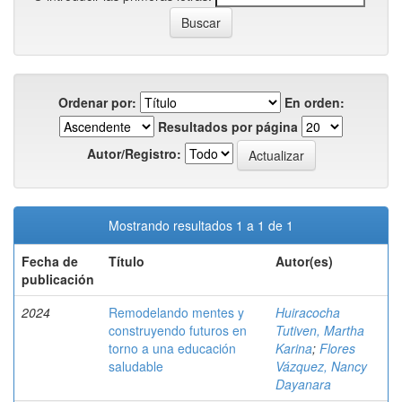
Ordenar por:
En orden:
Resultados por página
Autor/Registro:
Mostrando resultados 1 a 1 de 1
Fecha de
Título
Autor(es)
publicación
2024
Remodelando mentes y
Huiracocha
construyendo futuros en
Tutiven, Martha
torno a una educación
Karina
;
Flores
saludable
Vázquez, Nancy
Dayanara