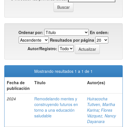
Ordenar por:
En orden:
Resultados por página
Autor/Registro:
Mostrando resultados 1 a 1 de 1
Fecha de
Título
Autor(es)
publicación
2024
Remodelando mentes y
Huiracocha
construyendo futuros en
Tutiven, Martha
torno a una educación
Karina
;
Flores
saludable
Vázquez, Nancy
Dayanara