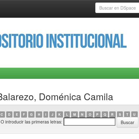
 Balarezo, Doménica Camila
C
D
E
F
G
H
I
J
K
L
M
N
O
P
Q
R
S
T
U
O introducir las primeras letras: