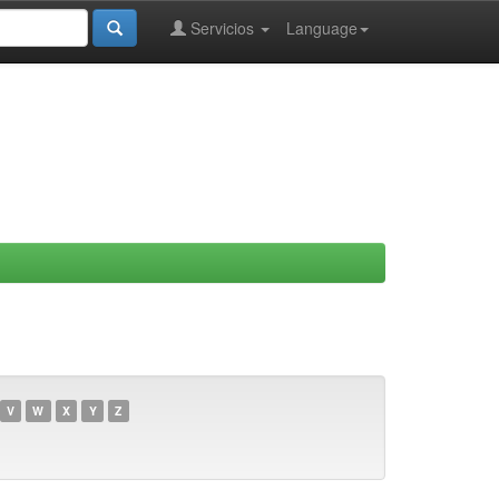
Servicios
Language
V
W
X
Y
Z