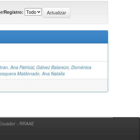
r/Registro:
ran, Ana Patricia
;
Gálvez Balarezo, Doménica
osquera Maldonado, Ana Natalia
l Ecuador - RRAAE