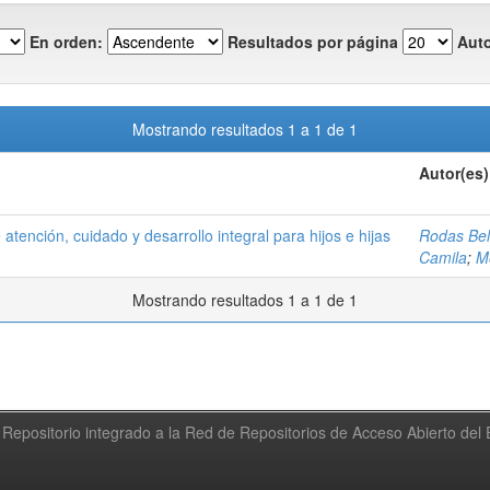
En orden:
Resultados por página
Auto
Mostrando resultados 1 a 1 de 1
Autor(es)
atención, cuidado y desarrollo integral para hijos e hijas
Rodas Belt
Camila
;
M
Mostrando resultados 1 a 1 de 1
Repositorio integrado a la Red de Repositorios de Acceso Abierto de