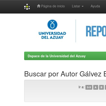
Página de inicio
Listar
Ayuda
Skip
navigation
Dspace de la Universidad del Azuay
Buscar por Autor Gálvez
Ir a:
0-9
A
B