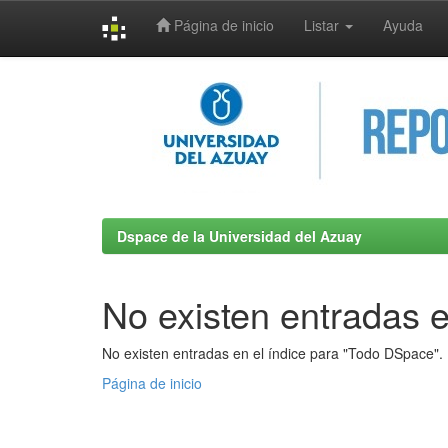
Página de inicio
Listar
Ayuda
Skip
navigation
Dspace de la Universidad del Azuay
No existen entradas e
No existen entradas en el índice para "Todo DSpace".
Página de inicio