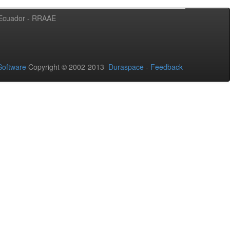
l Ecuador - RRAAE
oftware
Copyright © 2002-2013
Duraspace
-
Feedback