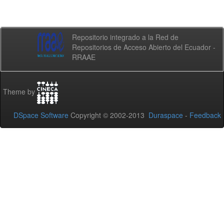
Repositorio integrado a la Red de
Repositorios de Acceso Abierto del Ecuador -
RRAAE
Theme by
DSpace Software
Copyright © 2002-2013
Duraspace
-
Feedback