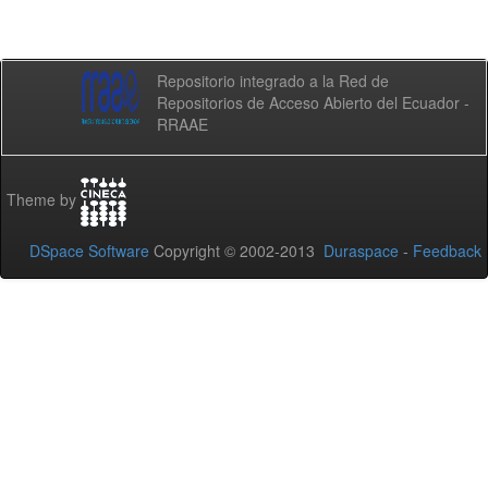
Repositorio integrado a la Red de
Repositorios de Acceso Abierto del Ecuador -
RRAAE
Theme by
DSpace Software
Copyright © 2002-2013
Duraspace
-
Feedback