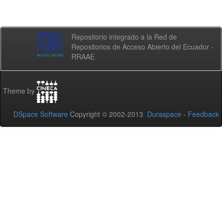
Repositorio integrado a la Red de
Repositorios de Acceso Abierto del Ecuador -
RRAAE
Theme by
DSpace Software
Copyright © 2002-2013
Duraspace
-
Feedback