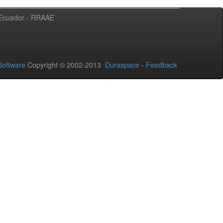
l Ecuador - RRAAE
oftware
Copyright © 2002-2013
Duraspace
-
Feedback