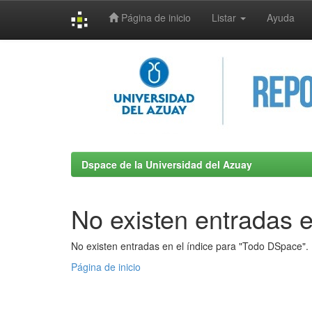
Página de inicio
Listar
Ayuda
Skip
navigation
Dspace de la Universidad del Azuay
No existen entradas e
No existen entradas en el índice para "Todo DSpace".
Página de inicio