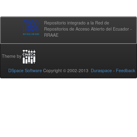
Repositorio integrado a la Red de
Repositorios de Acceso Abierto del Ecuador -
RRAAE
Theme by
DSpace Software
Copyright © 2002-2013
Duraspace
-
Feedback