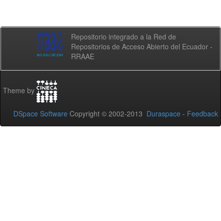
Repositorio integrado a la Red de
Repositorios de Acceso Abierto del Ecuador -
RRAAE
Theme by
DSpace Software
Copyright © 2002-2013
Duraspace
-
Feedback