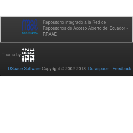
Repositorio integrado a la Red de
Repositorios de Acceso Abierto del Ecuador -
RRAAE
Theme by
DSpace Software
Copyright © 2002-2013
Duraspace
-
Feedback