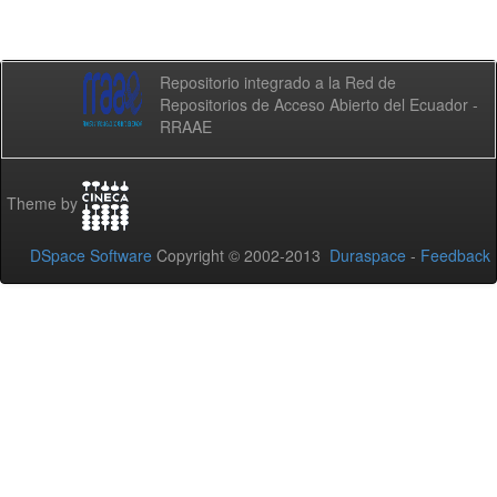
Repositorio integrado a la Red de
Repositorios de Acceso Abierto del Ecuador -
RRAAE
Theme by
DSpace Software
Copyright © 2002-2013
Duraspace
-
Feedback