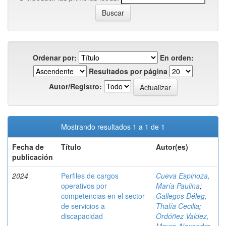
Ordenar por:
En orden:
Resultados por página
Autor/Registro:
Mostrando resultados 1 a 1 de 1
Fecha de
Título
Autor(es)
publicación
2024
Perfiles de cargos
Cueva Espinoza,
operativos por
María Paulina
;
competencias en el sector
Gallegos Déleg,
de servicios a
Thalía Cecilia
;
discapacidad
Ordóñez Valdez,