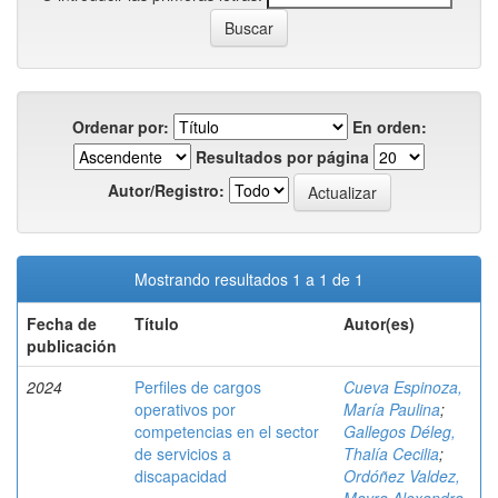
Ordenar por:
En orden:
Resultados por página
Autor/Registro:
Mostrando resultados 1 a 1 de 1
Fecha de
Título
Autor(es)
publicación
2024
Perfiles de cargos
Cueva Espinoza,
operativos por
María Paulina
;
competencias en el sector
Gallegos Déleg,
de servicios a
Thalía Cecilia
;
discapacidad
Ordóñez Valdez,