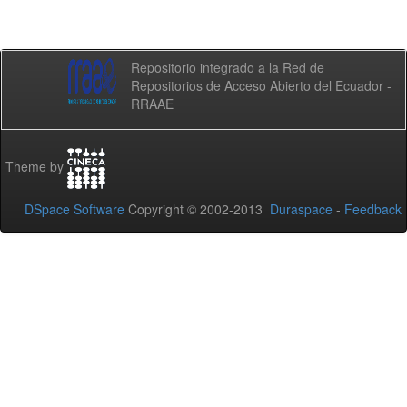
Repositorio integrado a la Red de
Repositorios de Acceso Abierto del Ecuador -
RRAAE
Theme by
DSpace Software
Copyright © 2002-2013
Duraspace
-
Feedback