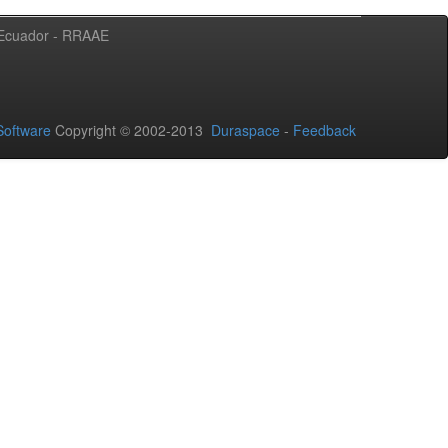
l Ecuador - RRAAE
oftware
Copyright © 2002-2013
Duraspace
-
Feedback