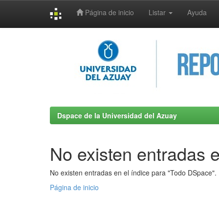
Página de inicio
Listar
Ayuda
Skip
navigation
Dspace de la Universidad del Azuay
No existen entradas e
No existen entradas en el índice para "Todo DSpace".
Página de inicio