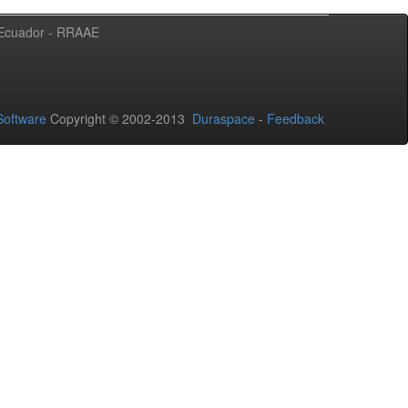
l Ecuador - RRAAE
oftware
Copyright © 2002-2013
Duraspace
-
Feedback