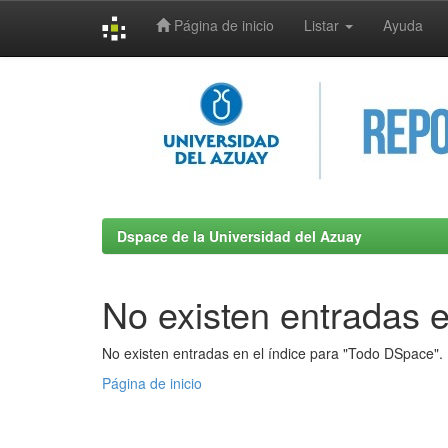
Página de inicio
Listar
Ayuda
Skip
navigation
Dspace de la Universidad del Azuay
No existen entradas e
No existen entradas en el índice para "Todo DSpace".
Página de inicio