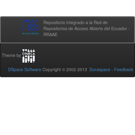
Repositorio integrado a la Red de
Repositorios de Acceso Abierto del Ecuador -
RRAAE
Theme by
DSpace Software
Copyright © 2002-2013
Duraspace
-
Feedback