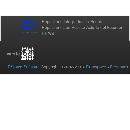
Repositorio integrado a la Red de
Repositorios de Acceso Abierto del Ecuador -
RRAAE
Theme by
DSpace Software
Copyright © 2002-2013
Duraspace
-
Feedback