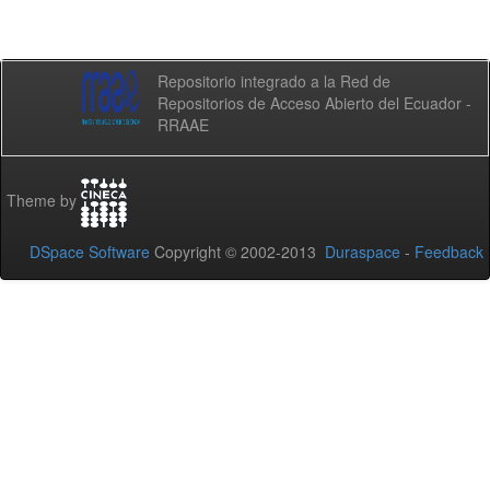
Repositorio integrado a la Red de
Repositorios de Acceso Abierto del Ecuador -
RRAAE
Theme by
DSpace Software
Copyright © 2002-2013
Duraspace
-
Feedback