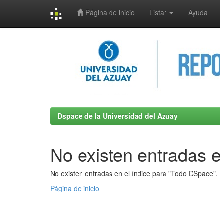
Página de inicio
Listar
Ayuda
Skip
navigation
Dspace de la Universidad del Azuay
No existen entradas e
No existen entradas en el índice para "Todo DSpace".
Página de inicio