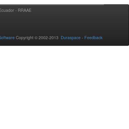
l Ecuador - RRAAE
oftware
Copyright © 2002-2013
Duraspace
-
Feedback