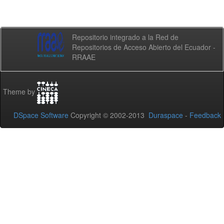
Repositorio integrado a la Red de
Repositorios de Acceso Abierto del Ecuador -
RRAAE
Theme by
DSpace Software
Copyright © 2002-2013
Duraspace
-
Feedback