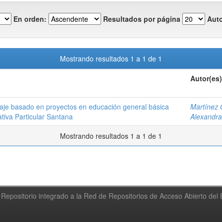
En orden:
Resultados por página
Auto
Mostrando resultados 1 a 1 de 1
Autor(es)
zaje basado en proyectos en educación general básica
Martínez 
tiva Particular Santana
Alexandra
Mostrando resultados 1 a 1 de 1
Repositorio integrado a la Red de Repositorios de Acceso Abierto de