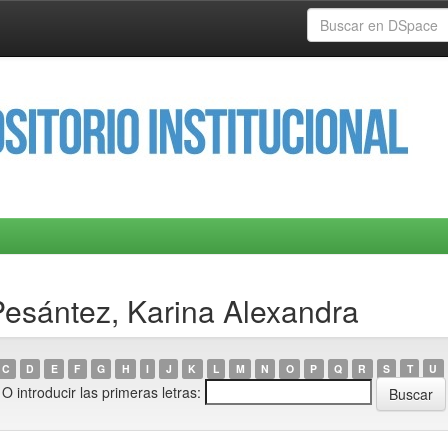
Pesántez, Karina Alexandra
C
D
E
F
G
H
I
J
K
L
M
N
O
P
Q
R
S
T
U
O introducir las primeras letras: