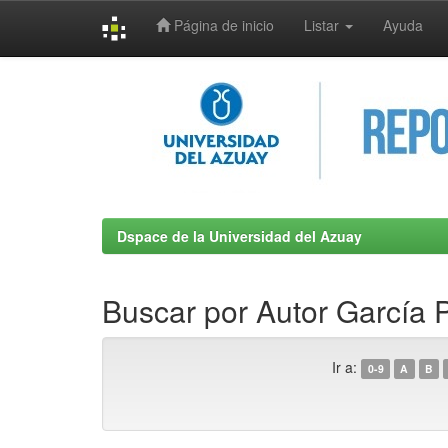
Página de inicio
Listar
Ayuda
Skip
navigation
Dspace de la Universidad del Azuay
Buscar por Autor García 
Ir a:
0-9
A
B