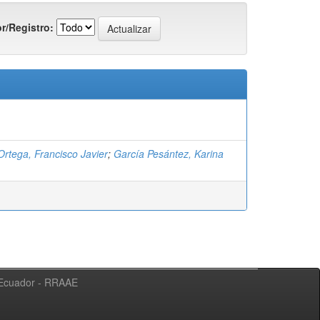
r/Registro:
Ortega, Francisco Javier
;
García Pesántez, Karina
l Ecuador - RRAAE