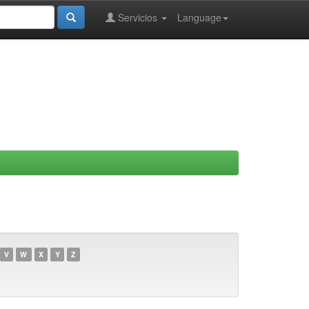
Servicios
Language
V
W
X
Y
Z