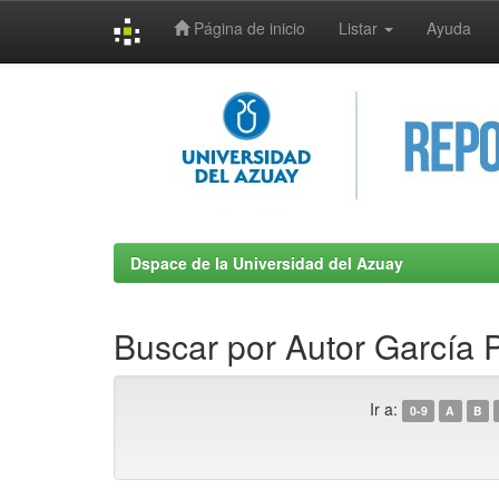
Página de inicio
Listar
Ayuda
Skip
navigation
Dspace de la Universidad del Azuay
Buscar por Autor García 
Ir a:
0-9
A
B