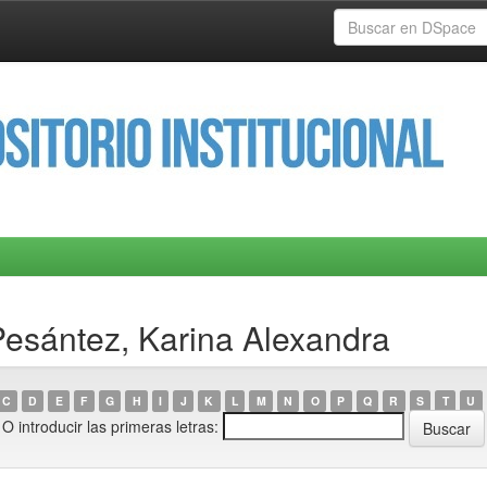
Pesántez, Karina Alexandra
C
D
E
F
G
H
I
J
K
L
M
N
O
P
Q
R
S
T
U
O introducir las primeras letras: