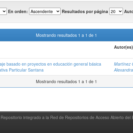
En orden:
Resultados por página
Auto
Mostrando resultados 1 a 1 de 1
Autor(es)
zaje basado en proyectos en educación general básica
Martínez 
tiva Particular Santana
Alexandra
Mostrando resultados 1 a 1 de 1
Repositorio integrado a la Red de Repositorios de Acceso Abierto de