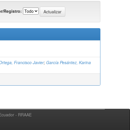
r/Registro:
Ortega, Francisco Javier
;
García Pesántez, Karina
l Ecuador - RRAAE