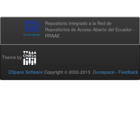
Repositorio integrado a la Red de
Repositorios de Acceso Abierto del Ecuador -
RRAAE
Theme by
DSpace Software
Copyright © 2002-2013
Duraspace
-
Feedback