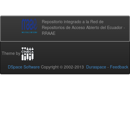
Repositorio integrado a la Red de
Repositorios de Acceso Abierto del Ecuador -
RRAAE
Theme by
DSpace Software
Copyright © 2002-2013
Duraspace
-
Feedback